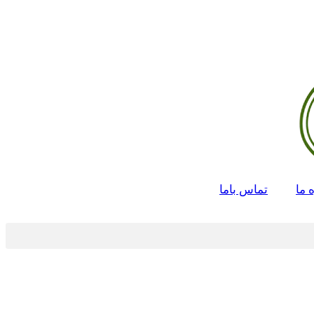
 ما
تماس باما